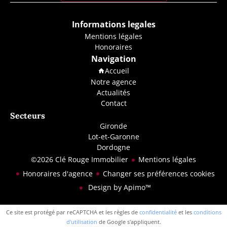
Informations legales
Mentions légales
Honoraires
Navigation
Accueil
Notre agence
Actualités
Contact
Secteurs
Gironde
Lot-et-Garonne
Dordogne
©2026 Clé Rouge Immobilier
Mentions légales
Honoraires d'agence
Changer ses préférences cookies
Design by
Apimo™
Ce site est protégé par reCAPTCHA et les règles de
confidentialité
et les
conditions
d'utilisation
de Google s'appliquent.