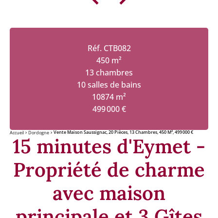
Réf. CTB082
450 m²
13 chambres
10 salles de bains
10874 m²
499 000 €
Vente Maison Saussignac, 20 Pièces, 13 Chambres, 450 M², 499 000 €
Accueil
Dordogne
15 minutes d'Eymet -
Propriété de charme
avec maison
principale et 3 Gîtes