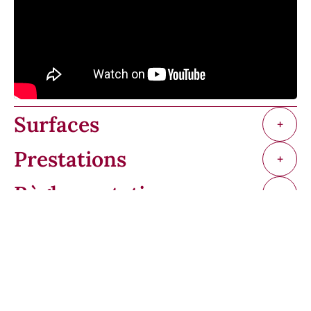
Surfaces
+
Prestations
+
Règlementation
+
Efficacité énergétique
+
Financier
+
+