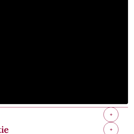
+
tie
+