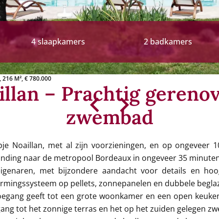
4 slaapkamers
2 badkamers
 216 M², € 780.000
illan – Prachtig geren
zwembad
pje Noaillan, met al zijn voorzieningen, en op ongeveer 
rbinding naar de metropool Bordeaux in ongeveer 35 minuten
genaren, met bijzondere aandacht voor details en hoogw
rmingssysteem op pellets, zonnepanelen en dubbele beglaz
oegang geeft tot een grote woonkamer en een open keuken
egang tot het zonnige terras en het op het zuiden gelegen