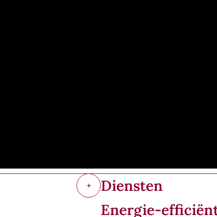
Diensten
+
Energie-efficiën