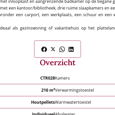
 met inloopkast en aangrenzende badkamer op de begane g
 met een kantoor/bibliotheek, drie ruime slaapkamers en 
ronder een carport, een werkplaats, een schuur en een 
ideaal als gezinswoning of vakantiehuis op het platteland
Overzicht
CTR028
Kamers
216 m²
Verwarmingstoestel
Houtpellets
Warmwatertoestel
Individueel
Afvalwater