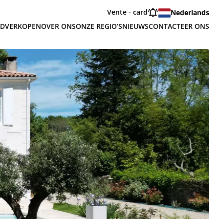
Vente - card
Nederlands
ED
VERKOPEN
OVER ONS
ONZE REGIO’S
NIEUWS
CONTACTEER ONS