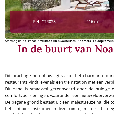
Ref. CTR028
216 m²
Startpagina
Gironde
Verkoop Huis Sauternes, 7 Kamers, 4 Slaapkamers,
In de buurt van Noa
Dit prachtige herenhuis ligt vlakbij het charmante dor
restaurants vindt, evenals een treinstation met een ve
Dit pand is smaakvol gerenoveerd door de huidige ei
comfortvoorzieningen, waaronder een nieuw vloerverwa
De begane grond bestaat uit een majestueuze hal die t
het licht binnenstromen in deze ruimte, met directe to