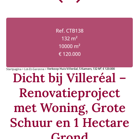
Ref. CTB138
132 m²
10000 m²
€ 120.000
Verkoop Huis Villeréal, 5 Kamers, 132 M², € 120.000
Startpagina
Lot-Et-Garonne
Dicht bij Villeréal –
Renovatieproject
met Woning, Grote
Schuur en 1 Hectare
Grond