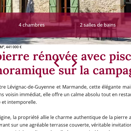
4 chambres
2 salles de bains
M², 441 000 €
ierre rénovée avec pisc
noramique sur la campa
e Lévignac-de-Guyenne et Marmande, cette élégante mais
sans voisin immédiat, elle offre un calme absolu tout en re
et intemporelle.
igine, la propriété allie le charme authentique de la pierr
vrant sur une agréable terrasse couverte, véritable invitation