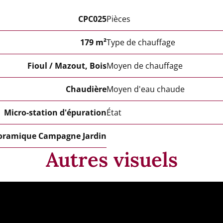
CPC025
Pièces
179 m²
Type de chauffage
Fioul / Mazout, Bois
Moyen de chauffage
Chaudière
Moyen d'eau chaude
Micro-station d'épuration
État
oramique Campagne Jardin
Autres visuels