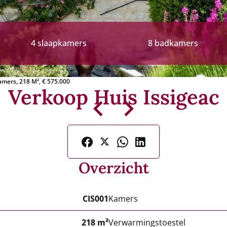
4 slaapkamers
8 badkamers
amers, 218 M², € 575.000
Verkoop Huis Issigeac
Overzicht
CIS001
Kamers
218 m²
Verwarmingstoestel