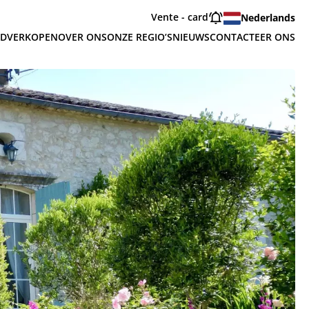
Vente - card
Nederlands
ED
VERKOPEN
OVER ONS
ONZE REGIO’S
NIEUWS
CONTACTEER ONS