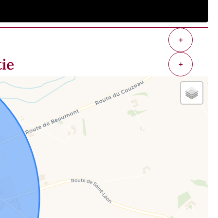
+
tie
+