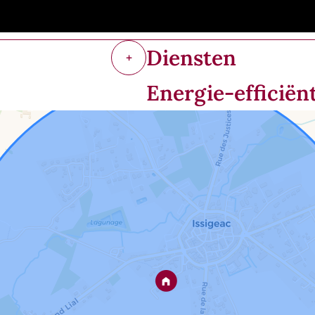
Diensten
+
Energie-efficiën