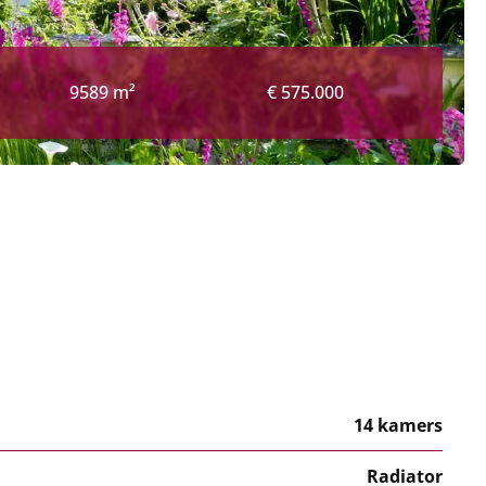
9589 m²
€ 575.000
14 kamers
Radiator