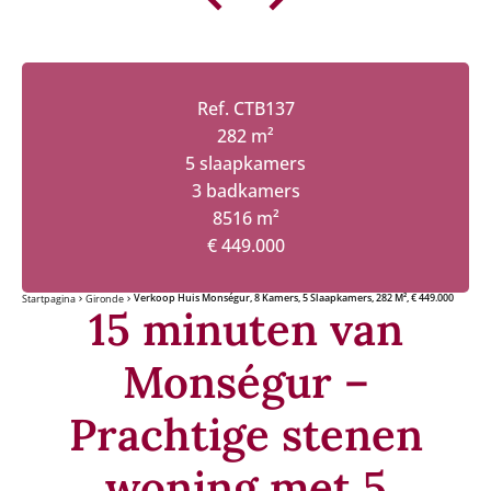
Ref. CTB137
282 m²
5 slaapkamers
3 badkamers
8516 m²
€ 449.000
Verkoop Huis Monségur, 8 Kamers, 5 Slaapkamers, 282 M², € 449.000
Startpagina
Gironde
15 minuten van
Monségur –
Prachtige stenen
woning met 5