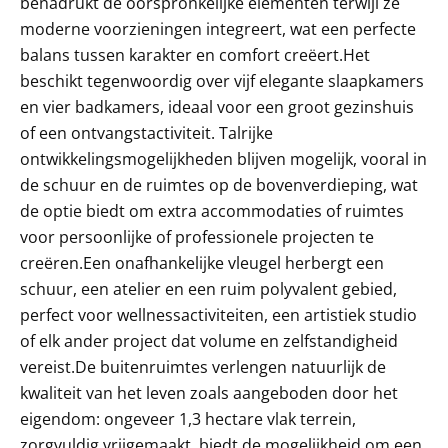
benadrukt de oorspronkelijke elementen terwijl ze
moderne voorzieningen integreert, wat een perfecte
balans tussen karakter en comfort creëert.Het
beschikt tegenwoordig over vijf elegante slaapkamers
en vier badkamers, ideaal voor een groot gezinshuis
of een ontvangstactiviteit. Talrijke
ontwikkelingsmogelijkheden blijven mogelijk, vooral in
de schuur en de ruimtes op de bovenverdieping, wat
de optie biedt om extra accommodaties of ruimtes
voor persoonlijke of professionele projecten te
creëren.Een onafhankelijke vleugel herbergt een
schuur, een atelier en een ruim polyvalent gebied,
perfect voor wellnessactiviteiten, een artistiek studio
of elk ander project dat volume en zelfstandigheid
vereist.De buitenruimtes verlengen natuurlijk de
kwaliteit van het leven zoals aangeboden door het
eigendom: ongeveer 1,3 hectare vlak terrein,
zorgvuldig vrijgemaakt, biedt de mogelijkheid om een