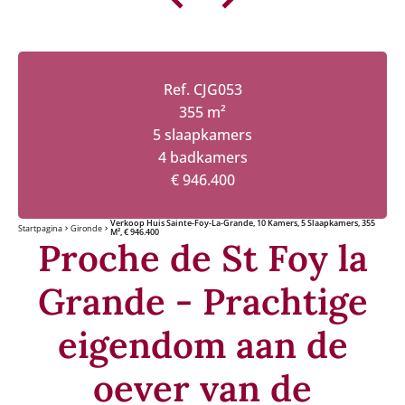
Ref. CJG053
355 m²
5 slaapkamers
4 badkamers
€ 946.400
Verkoop Huis Sainte-Foy-La-Grande, 10 Kamers, 5 Slaapkamers, 355
Startpagina
Gironde
M², € 946.400
Proche de St Foy la
Grande - Prachtige
eigendom aan de
oever van de