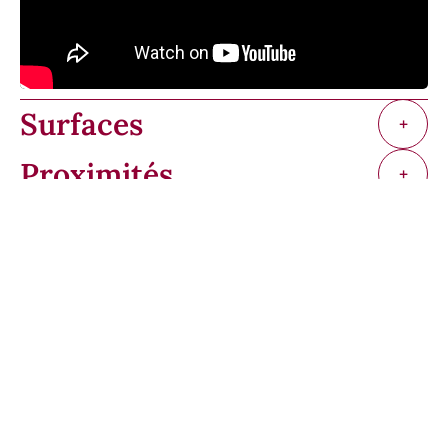
Surfaces
+
Proximités
+
Prestations
+
Règlementation
+
Efficacité énergétique
+
Financier
+
+