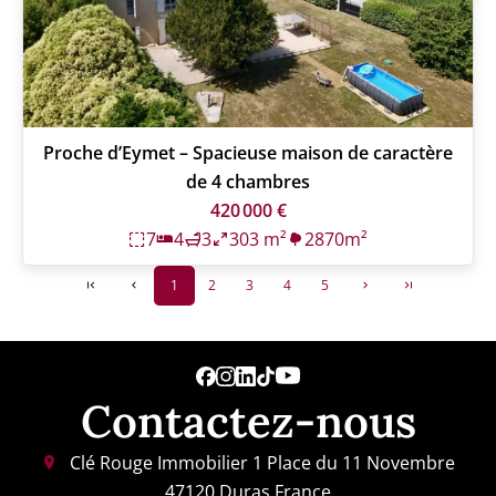
Proche d’Eymet – Spacieuse maison de caractère
de 4 chambres
420 000 €
7
4
3
303 m²
2870m²
1
2
3
4
5
Contactez-nous
Clé Rouge Immobilier
1 Place du 11 Novembre
47120
Duras France