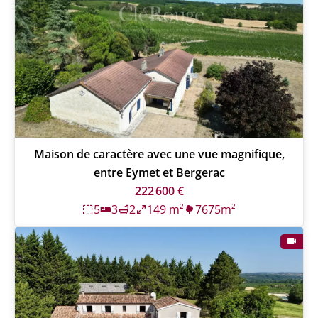
Maison de caractère avec une vue magnifique,
entre Eymet et Bergerac
222 600 €
5
3
2
149 m²
7675m²