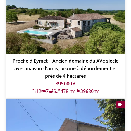
Proche d'Eymet – Ancien domaine du XVe siècle
avec maison d'amis, piscine à débordement et
près de 4 hectares
895 000 €
12
7
6
478 m²
39680m²