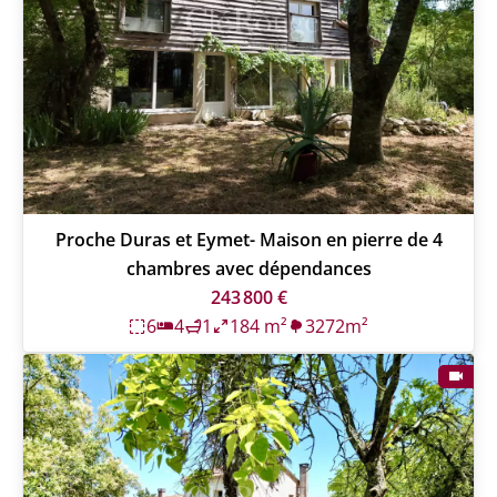
Proche Duras et Eymet- Maison en pierre de 4
chambres avec dépendances
243 800 €
6
4
1
184 m²
3272m²